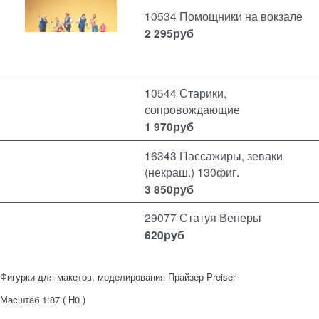
10534 Помощники на вокзале
2 295
руб
10544 Старики,
сопровождающие
1 970
руб
16343 Пассажиры, зеваки
(некраш.) 130фиг.
3 850
руб
29077 Статуя Венеры
620
руб
Фигурки для макетов, моделирования Прайзер Preiser
Масштаб 1:87 ( H0 )