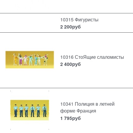
10315 Фигуристы
2 200
руб
10316 СтоЯщие слаломисты
2 400
руб
10341 Полиция в летней
форме Франция
1 795
руб