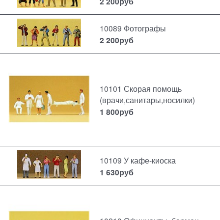
2 200
руб
10089 Фотографы
2 200
руб
10101 Скорая помощь
(врачи,санитары,носилки)
1 800
руб
10109 У кафе-киоска
1 630
руб