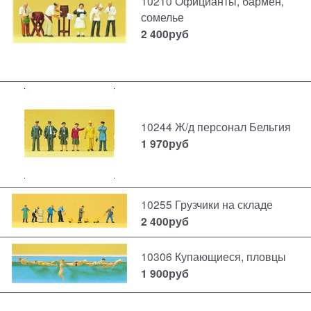
10210 Официанты, бармен,
сомелье
2 400
руб
10244 Ж/д персонал Бельгия
1 970
руб
10255 Грузчики на складе
2 400
руб
10306 Купающиеся, пловцы
1 900
руб