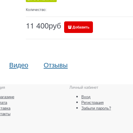
Количество:
11 400
руб
Добавить
Видео
Отзывы
ция
Личный кабинет
агазине
Вход
лата
Регистрация
тавка
Забыли пароль?
такты