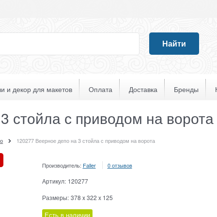
Найти
и и декор для макетов
Оплата
Доставка
Бренды
3 стойла с приводом на ворота
во
120277 Веерное депо на 3 стойла с приводом на ворота
Производитель:
Faller
0 отзывов
Артикул:
120277
Размеры:
378 x 322 x 125
Есть в наличии