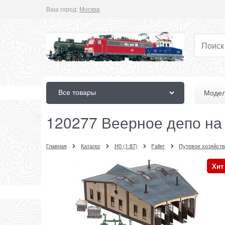
Ваш город:
Москва
Все товары
Модел
120277 Веерное депо на 
Главная
Каталог
H0 (1:87)
Faller
Путевое хозяйст
Хит