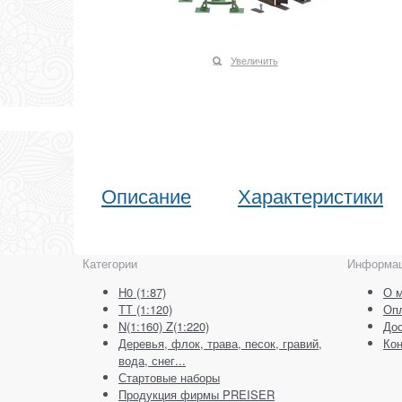
Увеличить
Описание
Характеристики
Категории
Информа
H0 (1:87)
О м
ТТ (1:120)
Оп
N(1:160) Z(1:220)
Дос
Деревья, флок, трава, песок, гравий,
Кон
вода, снег...
Стартовые наборы
Продукция фирмы PREISER