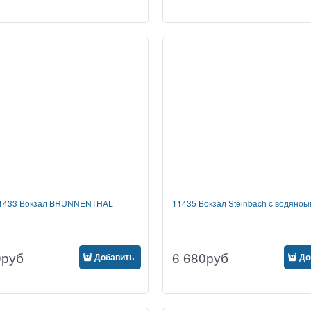
1433 Вокзал BRUNNENTHAL
11435 Вокзал Steinbach с водяно
0
руб
6 680
руб
Добавить
До