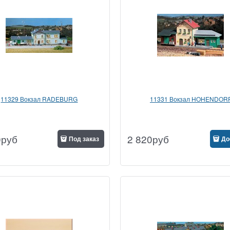
11329 Вокзал RADEBURG
11331 Вокзал HOHENDOR
0
руб
2 820
руб
Под заказ
До