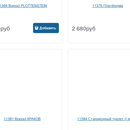
1369 Вокзал PLOTTENSTEIN
11376 Платформа
0
руб
2 680
руб
Добавить
11381 Вокзал КРАКОВ
11384 Станционный туалет (I э