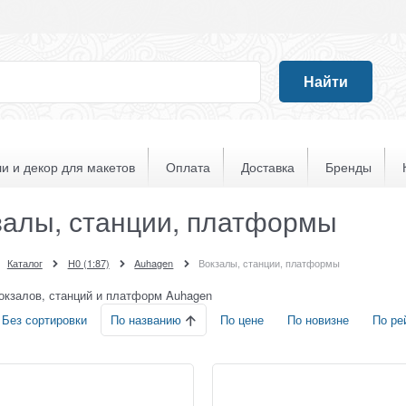
Найти
и и декор для макетов
Оплата
Доставка
Бренды
залы, станции, платформы
Каталог
H0 (1:87)
Auhagen
Вокзалы, станции, платформы
окзалов, станций и платформ Auhagen
По названию
Без сортировки
По цене
По новизне
По ре