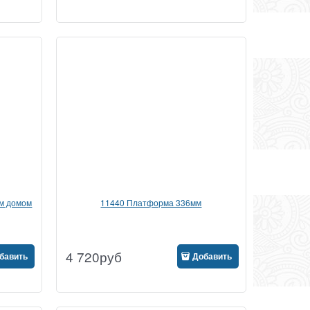
ым домом
11440 Платформа 336мм
4 720
руб
бавить
Добавить