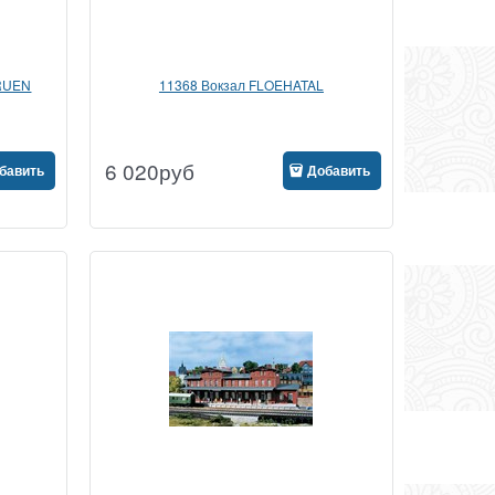
RUEN
11368 Вокзал FLOEHATAL
6 020
руб
бавить
Добавить