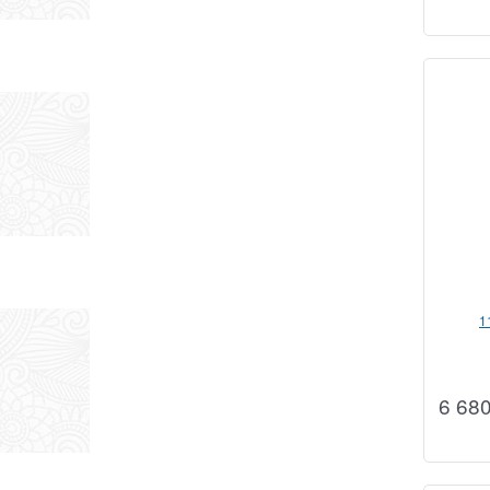
1
6 68