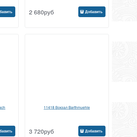
2 680
руб
бавить
Добавить
ach
11418 Вокзал Barthmuehle
3 720
руб
бавить
Добавить