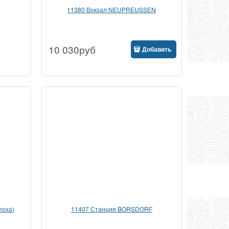
11380 Вокзал NEUPREUSSEN
10 030
руб
Добавить
поха)
11407 Станция BORSDORF