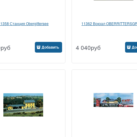
11358 Станция Obergittersee
11362 Вокзал OBERRITTERSG
0
руб
4 040
руб
Добавить
До