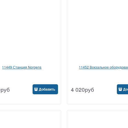
11449 Станция Norgens
11452 Вокзальное оборудова
0
руб
4 020
руб
Добавить
До