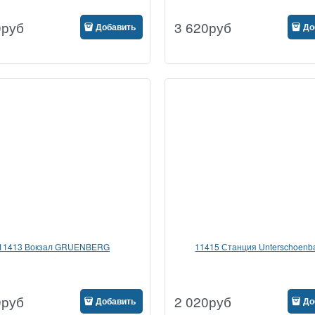
0
руб
3 620
руб
Добавить
До
11413 Вокзал GRUENBERG
11415 Станция Unterschoenb
0
руб
2 020
руб
Добавить
До