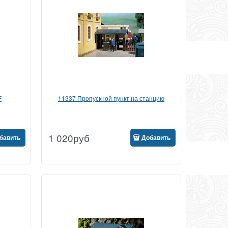
F
11337 Пропускной пункт на станцию
1 020
руб
бавить
Добавить