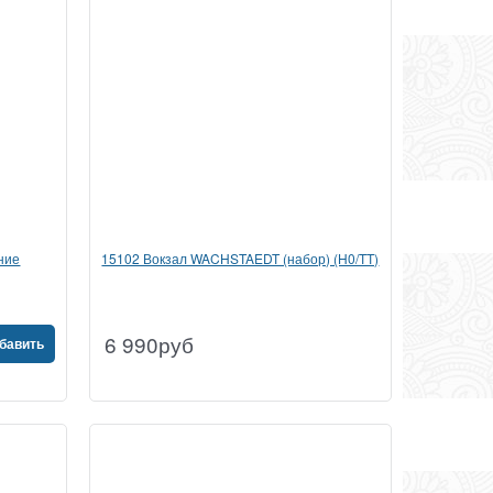
ние
15102 Вокзал WACHSTAEDT (набор) (H0/TT)
6 990
руб
бавить