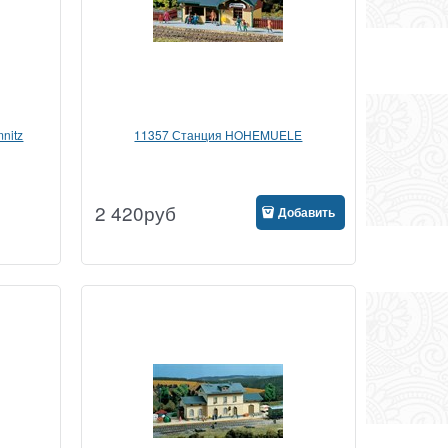
nitz
11357 Станция HOHEMUELE
2 420
руб
Добавить