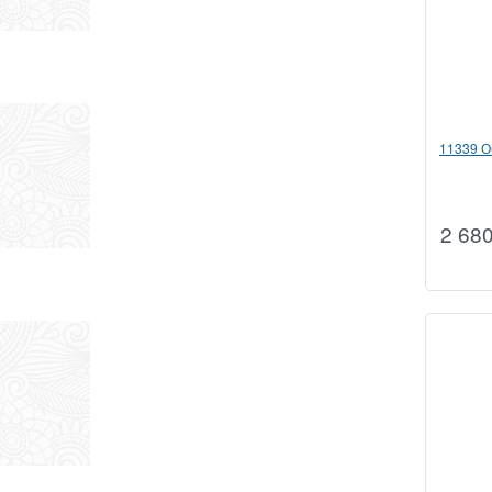
11339 О
2 68