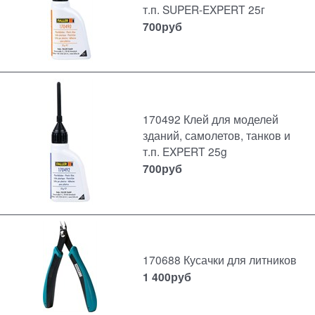
т.п. SUPER-EXPERT 25г
700
руб
170492 Клей для моделей
зданий, самолетов, танков и
т.п. EXPERT 25g
700
руб
170688 Кусачки для литников
1 400
руб