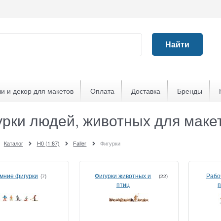
Найти
и и декор для макетов
Оплата
Доставка
Бренды
урки людей, животных для маке
Каталог
H0 (1:87)
Faller
Фигурки
мние фигурки
Фигурки животных и
Рабоч
(7)
(22)
птиц