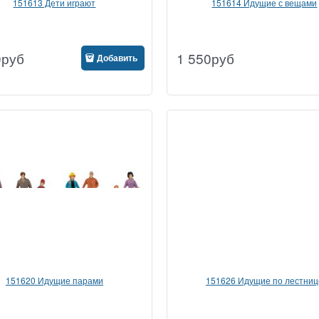
151613 Дети играют
151614 Идущие с вещами
0
руб
1 550
руб
Добавить
151620 Идущие парами
151626 Идущие по лестниц