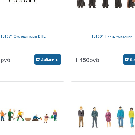
151071 Экспедиторы DHL
151601 Няни, монахини
0
руб
1 450
руб
Добавить
До