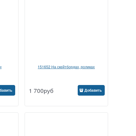
и
151652 На скейтбордах, роликах
1 700
руб
бавить
Добавить