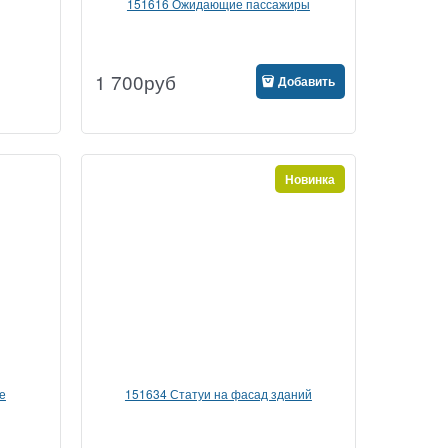
151616 Ожидающие пассажиры
1 700
руб
Добавить
Новинка
е
151634 Статуи на фасад зданий