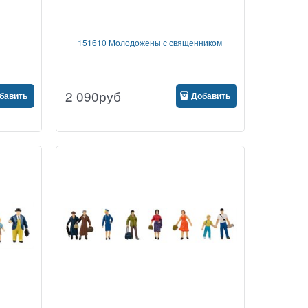
151610 Молодожены с священником
2 090
руб
бавить
Добавить