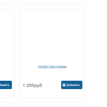
151644 Сбор урожая
1 250
руб
бавить
Добавить