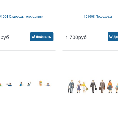
51604 Садоводы, огородники
151608 Пешеходы
0
руб
1 700
руб
Добавить
До