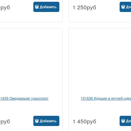
0
руб
1 250
руб
Добавить
До
51635 Ожидающие транспорт
151636 Идущие в летней оде
0
руб
1 450
руб
Добавить
До