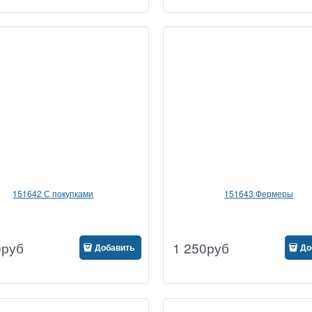
151642 С покупками
151643 Фермеры
0
руб
1 250
руб
Добавить
До