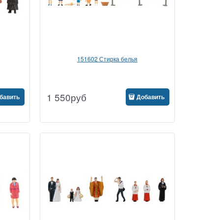
151602 Стирка белья
1 550
руб
бавить
Добавить