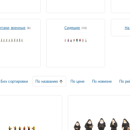
итари, военные
Сидящие
На
(4)
(10)
По названию
Без сортировки
По цене
По новизне
По ре