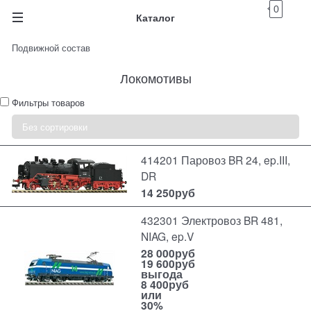
0
Каталог
Подвижной состав
Локомотивы
Фильтры товаров
414201 Паровоз BR 24, ep.III,
DR
14 250
руб
432301 Электровоз BR 481,
NIAG, ep.V
28 000
руб
19 600
руб
выгода
8 400руб
или
30%