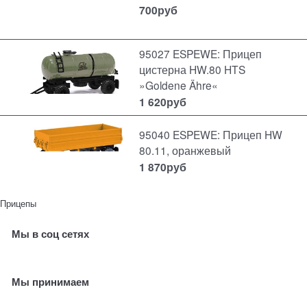
700
руб
95027 ESPEWE: Прицеп
цистерна HW.80 HTS
»Goldene Ähre«
1 620
руб
95040 ESPEWE: Прицеп HW
80.11, оранжевый
1 870
руб
Прицепы
Мы в соц сетях
Мы принимаем