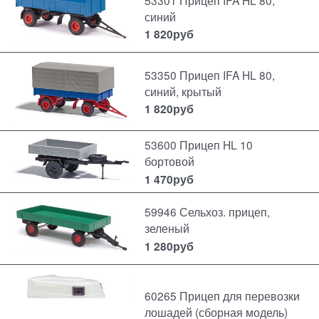
53301 Прицеп IFA HL 80,
синий
1 820
руб
53350 Прицеп IFA HL 80,
синий, крытый
1 820
руб
53600 Прицеп HL 10
бортовой
1 470
руб
59946 Сельхоз. прицеп,
зеленый
1 280
руб
60265 Прицеп для перевозки
лошадей (сборная модель)